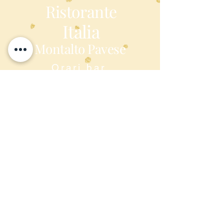
Ristorante
Italia
Montalto Pavese
Orari bar
7:30-24:00
Orari ristorante
12:00-14:30 | 20:00-22:00
chiuso il lunedì
chiuso dal 9 Gennaio al 3
Febbraio
Dove siamo
Piazza Vittorio Veneto 22,
Montalto Pavese
27040