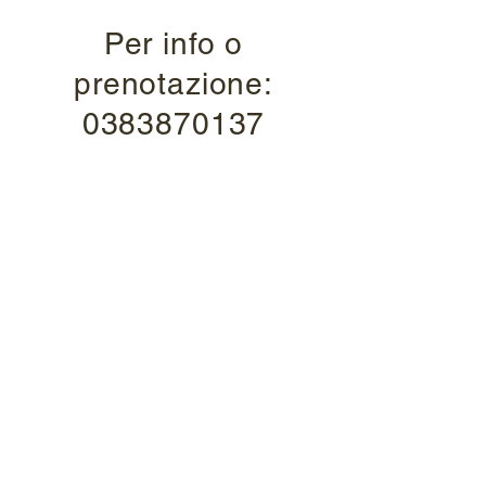
Per info o
prenotazione:
0383870137
Ristorante
Italia
Montalto Pavese
Orari bar
7:30-24:00
Orari ristorante
12:00-14:30 | 20:00-22:00
chiuso il lunedì